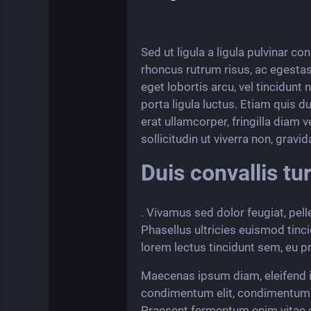
Sed ut ligula a ligula pulvinar c
rhoncus rutrum risus, ac egestas
eget lobortis arcu, vel tincidunt 
porta ligula luctus. Etiam quis 
erat ullamcorper, fringilla diam 
sollicitudin ut viverra non, grav
Duis convallis tu
. Vivamus sed dolor feugiat, pel
Phasellus ultricies euismod tinci
lorem lectus tincidunt sem, eu p
Maecenas ipsum diam, eleifend id
condimentum elit, condimentum el
Praesent fermentum enim vitae c