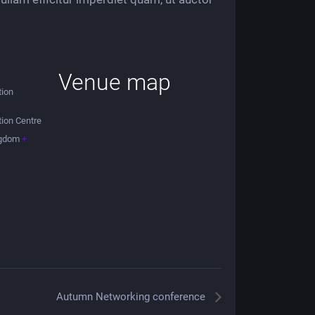
Venue map
tion
tion Centre
ngdom
+
Autumn Networking conference