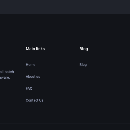
Main links
Blog
Home
Blog
ll-batch
About us
aware.
FAQ
Contact Us