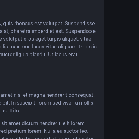
us, quis rhoncus est volutpat. Suspendisse
s at, pharetra imperdiet est. Suspendisse
e volutpat eros eget turpis aliquet, vitae
llis maximus lacus vitae aliquam. Proin in
uctor ligula blandit. Ut lacus erat,
t amet nisl et magna hendrerit consequat.
it. In suscipit, lorem sed viverra mollis,
porttitor.
sit amet dictum hendrerit, elit lorem
ed pretium lorem. Nulla eu auctor leo.
llam efficitur imperdiet quam, ut auctor