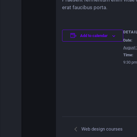
erat faucibus porta.
DETAI
Add to calendar
Date:
August 
Time:
9:30 pm
Web design courses