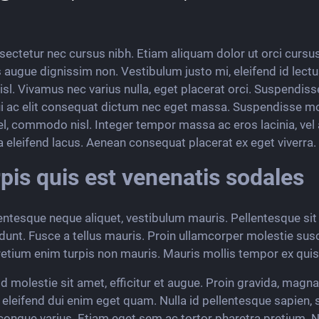
onsectetur nec cursus nibh. Etiam aliquam dolor ut orci curs
 augue dignissim non. Vestibulum justo mi, eleifend id lectu
nisl. Vivamus nec varius nulla, eget placerat orci. Suspendiss
dui ac elit consequat dictum nec eget massa. Suspendisse mo
vel, commodo nisl. Integer tempor massa ac eros lacinia, vel a
ida eleifend lacus. Aenean consequat placerat ex eget viverra.
rpis quis est venenatis sodales
lentesque neque aliquet, vestibulum mauris. Pellentesque si
dunt. Fusce a tellus mauris. Proin ullamcorper molestie suscip
retium enim turpis non mauris. Mauris mollis tempor ex quis 
 molestie sit amet, efficitur et augue. Proin gravida, magna 
eifend dui enim eget quam. Nulla id pellentesque sapien, s
ongue varius. Etiam eget sem ac tortor pharetra pretium. Nu