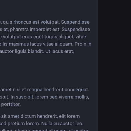
us, quis rhoncus est volutpat. Suspendisse
s at, pharetra imperdiet est. Suspendisse
e volutpat eros eget turpis aliquet, vitae
llis maximus lacus vitae aliquam. Proin in
uctor ligula blandit. Ut lacus erat,
t amet nisl et magna hendrerit consequat.
it. In suscipit, lorem sed viverra mollis,
porttitor.
sit amet dictum hendrerit, elit lorem
ed pretium lorem. Nulla eu auctor leo.
llam efficitur imperdiet quam, ut auctor