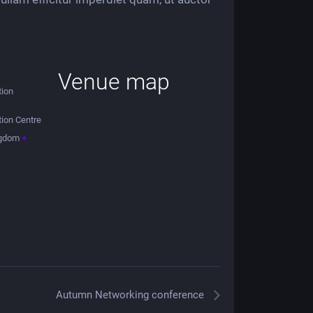
Venue map
tion
tion Centre
ngdom
+
Autumn Networking conference