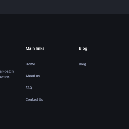
Main links
Blog
Home
Blog
ll-batch
About us
aware.
FAQ
Contact Us