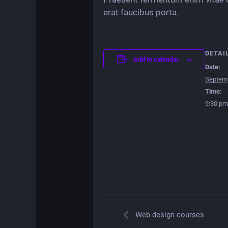
erat faucibus porta.
DETAI
Add to calendar
Date:
Septemb
Time:
9:30 pm
Web design courses