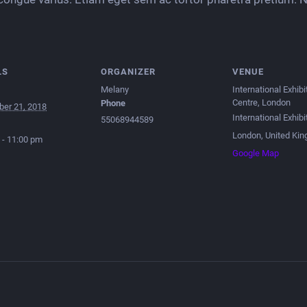
LS
ORGANIZER
VENUE
Melany
International Exhibi
Centre, London
Phone
er 21, 2018
International Exhibi
55068944589
London
,
United Ki
 - 11:00 pm
Google Map