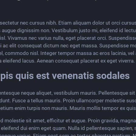
onsectetur nec cursus nibh. Etiam aliquam dolor ut orci curs
 augue dignissim non. Vestibulum justo mi, eleifend id lectu
nisl. Vivamus nec varius nulla, eget placerat orci. Suspendiss
dui ac elit consequat dictum nec eget massa. Suspendisse mo
vel, commodo nisl. Integer tempor massa ac eros lacinia, vel a
ida eleifend lacus. Aenean consequat placerat ex eget viverra.
rpis quis est venenatis sodales
lentesque neque aliquet, vestibulum mauris. Pellentesque si
dunt. Fusce a tellus mauris. Proin ullamcorper molestie suscip
retium enim turpis non mauris. Mauris mollis tempor ex quis 
 molestie sit amet, efficitur et augue. Proin gravida, magna 
eifend dui enim eget quam. Nulla id pellentesque sapien, s
ongue varius. Etiam eget sem ac tortor pharetra pretium. Nu