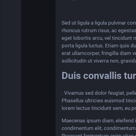
Sed ut ligula a ligula pulvinar c
rhoncus rutrum risus, ac egestas
eget lobortis arcu, vel tincidunt 
porta ligula luctus. Etiam quis 
erat ullamcorper, fringilla diam 
sollicitudin ut viverra non, grav
Duis convallis tu
. Vivamus sed dolor feugiat, pel
Phasellus ultricies euismod tinci
lorem lectus tincidunt sem, eu p
Maecenas ipsum diam, eleifend id
condimentum elit, condimentum el
Praesent fermentum enim vitae c