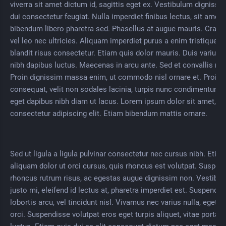
viverra sit amet dictum id, sagittis eget ex. Vestibulum dignissim 
dui consectetur feugiat. Nulla imperdiet finibus lectus, sit amet
bibendum libero pharetra sed. Phasellus at augue mauris. Cras a
vel leo nec ultricies. Aliquam imperdiet purus a enim tristique, q
blandit risus consectetur. Etiam quis dolor mauris. Duis varius 
nibh dapibus luctus. Maecenas in arcu ante. Sed et convallis ma
Proin dignissim massa enim, ut commodo nisl ornare et. Proin
consequat, velit non sodales lacinia, turpis nunc condimentum a
eget dapibus nibh diam ut lacus. Lorem ipsum dolor sit amet,
consectetur adipiscing elit. Etiam bibendum mattis ornare.
Sed ut ligula a ligula pulvinar consectetur nec cursus nibh. Etia
aliquam dolor ut orci cursus, quis rhoncus est volutpat. Suspen
rhoncus rutrum risus, ac egestas augue dignissim non. Vestibu
justo mi, eleifend id lectus at, pharetra imperdiet est. Suspendis
lobortis arcu, vel tincidunt nisl. Vivamus nec varius nulla, eget p
orci. Suspendisse volutpat eros eget turpis aliquet, vitae porta l