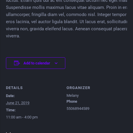
luctus. Etiam quis dui ac elit consequat dictum nec eget massa
Suspendisse mollis maximus lacus vitae aliquam. Proin in erat
ullamcorper, fringilla diam vel, commodo nisl. Integer tempor m
eros lacinia, vel auctor ligula blandit. Ut lacus erat, sollicitudin u
viverra non, gravida eleifend lacus. Aenean consequat placerat e
viverra.
Add to calendar
DETAILS
ORGANIZER
Melany
Date:
Phone
June 21, 2019
55068944589
Time:
11:00 am - 4:00 pm